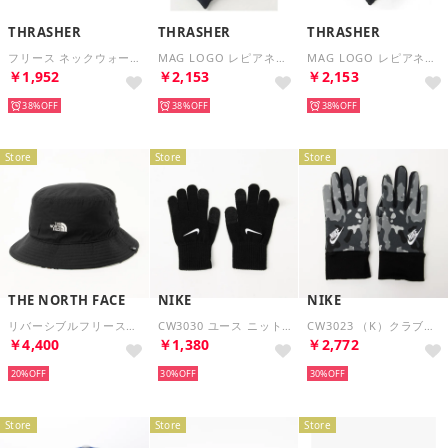
THRASHER
THRASHER
THRASHER
フリース ネックウォーマー （ブラック）
MAG LOGO レピアネーム マフラー （ネイビー）
MAG LOGO レピアネーム マフラー （ブラック）
￥1,952
￥2,153
￥2,153
38%
38%
38%
Store
Store
Store
THE NORTH FACE
NIKE
NIKE
リバーシブルフリースバケットハット 帽子 （ブラック）
CW3030 ユース ニットテック＆グリップ グローフ゛3.0 ニットテックグリップグローブ （ブラック×ホワイト）
CW3023 （K）クラブフリース 2.0 プリンテッド ランニンググローブ （スモークグレー×ブラック）
￥4,400
￥1,380
￥2,772
20%
30%
30%
Store
Store
Store