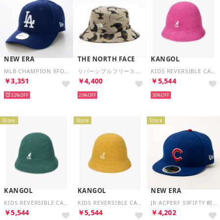
NEW ERA
THE NORTH FACE
KANGOL
MLB CHAMPION 9FORTY JR CAP 帽子 （ロサンゼルス・ドジャース）
リバーシブルフリースバケットハット 帽子 （ベースキャンプドンキー）
KIDS REVERSIBLE CASUAL / （PINK (15)）
￥3,351
￥4,400
￥5,544
32%
20%
30%
Store
Store
Store
KANGOL
KANGOL
NEW ERA
KIDS REVERSIBLE CASUAL / （GREEN (53)）
KIDS REVERSIBLE CASUAL / （YELLOW (33)）
JR ACPERF 59FIFTY 帽子 （カブスブルー）
￥5,544
￥5,544
￥4,202