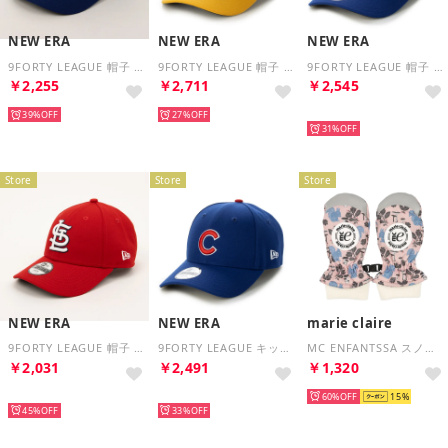
NEW ERA
NEW ERA
NEW ERA
9FORTY LEAGUE 帽子 （ドジャースブルー）
9FORTY LEAGUE 帽子 （アスレチックスグリーン）
9FORTY LEAGUE 帽子 （メッツブルー）
￥2,255
￥2,711
￥2,545
39%
27%
再入荷
31%
Store
Store
Store
NEW ERA
NEW ERA
marie claire
9FORTY LEAGUE 帽子 （カージナルスレッド）
9FORTY LEAGUE キッズ帽子 （シカゴカブスブルー）
MC ENFANTSSA スノーミトン （PK）
￥2,031
￥2,491
￥1,320
再入荷
再入荷
60%
15
45%
33%