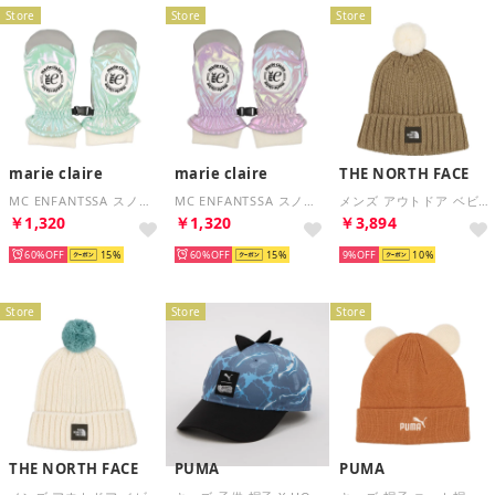
Store
Store
Store
marie claire
marie claire
THE NORTH FACE
MC ENFANTSSA スノーミトン （MNT）
MC ENFANTSSA スノーミトン （PPL）
メンズ アウトドア ベビー Baby Pom Pom Cappuchoベビーポンポンカプッチョ NNB42402 （クラシックカーキ）
￥1,320
￥1,320
￥3,894
60%
15
60%
15
9%
10
Store
Store
Store
THE NORTH FACE
PUMA
PUMA