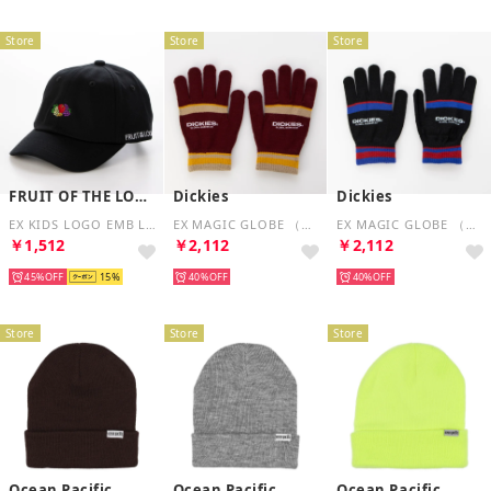
Store
Store
Store
FRUIT OF THE LOOM
Dickies
Dickies
EX KIDS LOGO EMB LAW CAP （ブラック）
EX MAGIC GLOBE （ワイン）
EX MAGIC GLOBE （ブラック）
￥1,512
￥2,112
￥2,112
45%
15
40%
40%
Store
Store
Store
Ocean Pacific
Ocean Pacific
Ocean Pacific