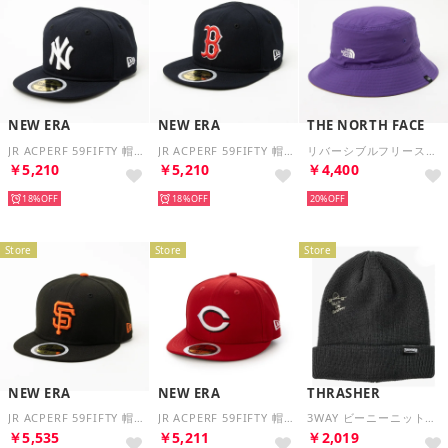
NEW ERA
NEW ERA
THE NORTH FACE
JR ACPERF 59FIFTY 帽子 （ヤンキースネイビー）
JR ACPERF 59FIFTY 帽子 （レッドソックスネイビー）
リバーシブルフリースバケットハット 帽子 （TNFパープル）
￥5,210
￥5,210
￥4,400
18%
18%
20%
Store
Store
Store
NEW ERA
NEW ERA
THRASHER
JR ACPERF 59FIFTY 帽子 （ジャイアンツブラック）
JR ACPERF 59FIFTY 帽子 （レッズレッド）
3WAY ビーニーニットキャップ （ブラック）
￥5,535
￥5,211
￥2,019