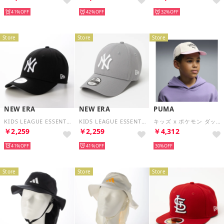
41%
42%
32%
Store
Store
Store
NEW ERA
NEW ERA
PUMA
KIDS LEAGUE ESSENTIAL 9FORTY （ブラック）
KIDS LEAGUE ESSENTIAL 9FORTY （グレー/ホワイト）
キッズ x ポケモン ダッドキャップ X POKEMON Dad Cap Jr （Alpine Snow-Pearl Pink）
￥2,259
￥2,259
￥4,312
41%
41%
30%
Store
Store
Store