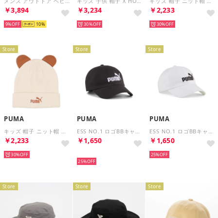
メンズ アウトドア ベビー Baby Pom Pom Cappuchoベビーポンポンカプッチョ NNB42402 （ホワイトデューン）
キッズ 子供 帽子 X HOT WHEELS BBキャップジュニア 026563 （ブルー）
キッズ 帽子 ニット帽 アニマル ミッド クラウン ビーニー ジュニア 026564 （ブラウン）
￥3,894
￥3,234
￥2,233
9%
10
30%
30%
Store
Store
Store
PUMA
PUMA
PUMA
キッズ 帽子 ニット帽 アニマル ミッド クラウン ビーニー ジュニア 026564 （ベージュ）
ESS NO.1 ロゴBBキャップ ジュニア （BLACK）
ESS NO.1 ロゴBBキャップ ジュニア （WHITE）
￥2,233
￥1,650
￥1,650
30%
再入荷
25%
25%
Store
Store
Store