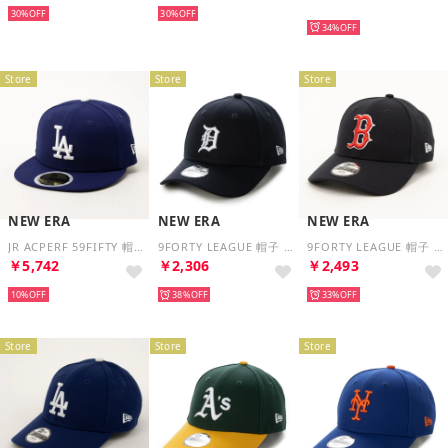
30%
30%
再入荷
34%
Store
Store
Store
NEW ERA
NEW ERA
NEW ERA
JR ACPERF 59FIFTY 帽子 （ドジャースブルー）
9FORTY LEAGUE 帽子 （タイガースネイビー）
9FORTY LEAGUE 帽子 （レッドソックスネイビー）
￥5,742
￥2,306
￥2,493
10%
38%
33%
Store
Store
Store