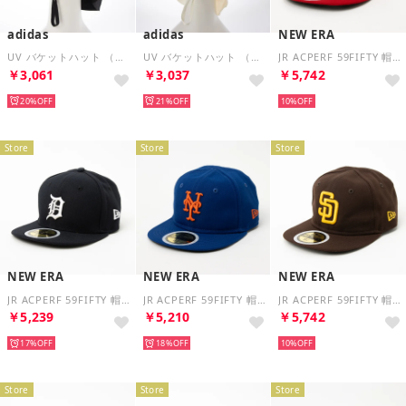
adidas
adidas
NEW ERA
UV バケットハット （ブラック）
UV バケットハット （オフホワイト）
JR ACPERF 59FIFTY 帽子 （カージナルスレッド）
￥3,061
￥3,037
￥5,742
20%
21%
10%
Store
Store
Store
NEW ERA
NEW ERA
NEW ERA
JR ACPERF 59FIFTY 帽子 （タイガースネイビー）
JR ACPERF 59FIFTY 帽子 （メッツブルー）
JR ACPERF 59FIFTY 帽子 （パドレスブラウン）
￥5,239
￥5,210
￥5,742
17%
18%
10%
Store
Store
Store