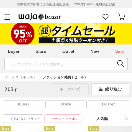
熊本地震の影響による配送遅延
｜ 7/30(木)14時〜 送料改訂
詳細
詳細
Buyer
Store
Outlet
New
Sale
ボーイズ（キッズ）
ファッション雑貨 (セール)
203
絞り込む
サイズ
件
Buyer
Store
Outlet
お気に入りブランド
セール・クーポン
Store
Store
Store