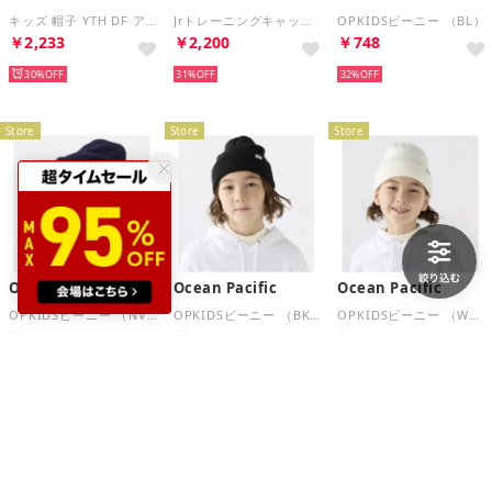
キッズ 帽子 YTH DF アペックス SQ コア バケット ハット FB5648 （ブラック）
Jrトレーニングキャップ （ブルー）
OPKIDSビーニー （BL）
￥2,233
￥2,200
￥748
30%
31%
32%
Store
Store
Store
Ocean Pacific
Ocean Pacific
Ocean Pacific
OPKIDSビーニー （NV）
OPKIDSビーニー （BK）
OPKIDSビーニー （WT）
￥374
￥748
￥374
66%
32%
66%
Store
Store
Store