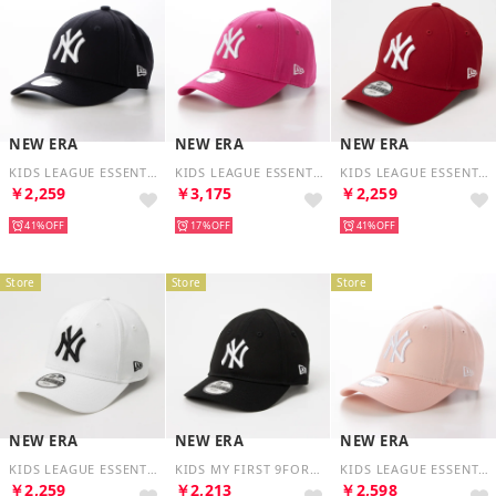
NEW ERA
NEW ERA
NEW ERA
KIDS LEAGUE ESSENTIAL 9FORTY （ネイビー/ホワイト）
KIDS LEAGUE ESSENTIAL 9FORTY （ピンク/ホワイト）
KIDS LEAGUE ESSENTIAL 9FORTY （スカーレット/ホワイト）
￥2,259
￥3,175
￥2,259
41%
17%
41%
Store
Store
Store
NEW ERA
NEW ERA
NEW ERA
KIDS LEAGUE ESSENTIAL 9FORTY （ホワイト）
KIDS MY FIRST 9FORTY （ブラック/ホワイト）
KIDS LEAGUE ESSENTIAL 9FORTY （プラム）
￥2,259
￥2,213
￥2,598