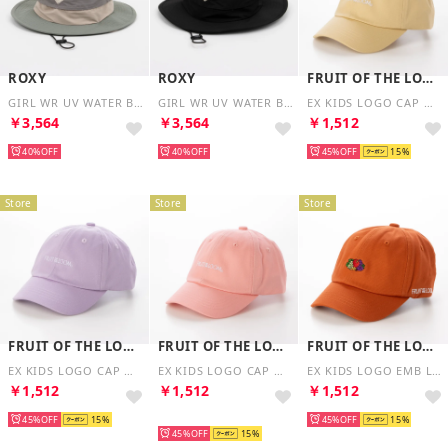
ROXY
ROXY
FRUIT OF THE LOOM
GIRL WR UV WATER BEA （マルチカラー）
GIRL WR UV WATER BEA （ブラック）
EX KIDS LOGO CAP （イエロー）
￥3,564
￥3,564
￥1,512
40%
40%
45%
15
Store
Store
Store
FRUIT OF THE LOOM
FRUIT OF THE LOOM
FRUIT OF THE LOOM
EX KIDS LOGO CAP （パープル）
EX KIDS LOGO CAP （ピンク）
EX KIDS LOGO EMB LAW CAP （オレンジ）
￥1,512
￥1,512
￥1,512
45%
15
再入荷
45%
15
45%
15