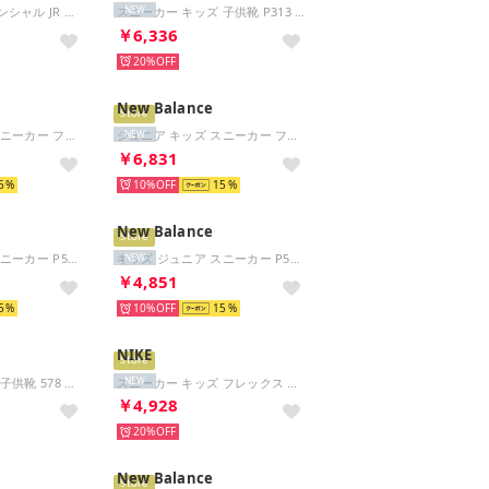
フレックス エッセンシャル JR （BLACK）
スニーカー キッズ 子供靴 P313 PO313 new balance 313 HOOK AND LOOP ベルクロ C-CAP （ブルー）
NEW
￥6,336
20%
New Balance
Store
ジュニア キッズ スニーカー フラッシュV7 GFLSJ 17U レッド 軽量 歩きやすい シンプル 運動靴 ランニング （レッド）
ジュニア キッズ スニーカー フラッシュV7 GFLSJ 6YP ブラック パープル 軽量 シンプル 運動靴 ランニング （ブラック/パープル）
NEW
￥6,831
5
10%
15
New Balance
Store
キッズ ジュニア スニーカー P578 7AA ブラック レッド 幅広 3E 4E 運動靴 子供靴 かっこいい ベルクロ （ブラック/レッド）
キッズ ジュニア スニーカー P578 45X パープル 幅広 3E 4E 運動靴 子供靴 マジックテープ ベルクロ （パープル/ネイビー）
NEW
￥4,851
5
10%
15
NIKE
Store
スニーカー キッズ 子供靴 578 レース G578 GK578 new balance スポーツ 578 LACE スニーカー ランニング （パープル）
スニーカー キッズ フレックス ランナー 4 IF2893 FLEX RUNNER 4 スリッポン ジュニア （ブルー）
NEW
￥4,928
20%
New Balance
Store