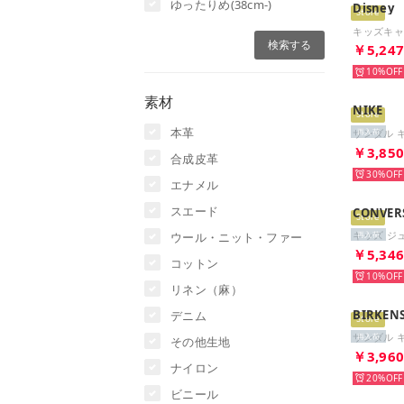
ゆったりめ(38cm-)
Disney
Store
￥5,24
10%
素材
NIKE
Store
本革
再入荷
￥3,85
合成皮革
30%
エナメル
スエード
CONVER
Store
ウール・ニット・ファー
再入荷
￥5,34
コットン
10%
リネン（麻）
BIRKEN
デニム
Store
再入荷
その他生地
￥3,96
ナイロン
20%
ビニール