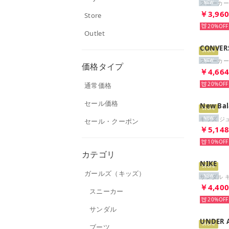
NEW
￥3,96
Store
20%
Outlet
CONVER
Store
NEW
価格タイプ
￥4,66
20%
通常価格
セール価格
New Bal
Store
NEW
セール・クーポン
￥5,14
10%
カテゴリ
NIKE
Store
ガールズ（キッズ）
NEW
￥4,40
スニーカー
20%
サンダル
UNDER 
Store
ブーツ