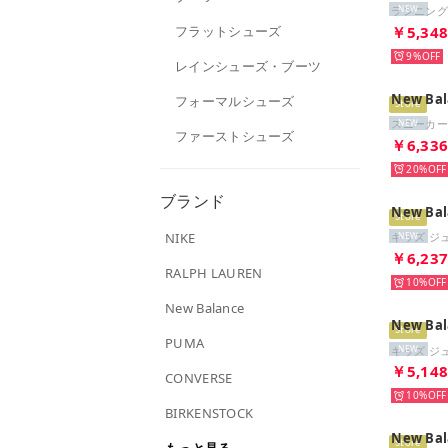
NEW
フラットシューズ
￥5,34
9%
レインシューズ・ブーツ
New Bal
フォーマルシューズ
Store
NEW
ファーストシューズ
￥6,33
20%
ブランド
New Bal
Store
NIKE
NEW
￥6,23
RALPH LAUREN
10%
New Balance
New Bal
Store
PUMA
NEW
￥5,14
CONVERSE
10%
BIRKENSTOCK
New Bal
Store
もっと見る