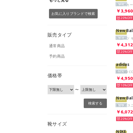
NEW
￥3,96
お気に入りブランドで検索
20%
New Bal
Store
販売タイプ
NEW
￥4,31
通常商品
20%
予約商品
adidas
Store
NEW
価格帯
￥4,95
10%
〜
New Bal
Store
NEW
￥6,07
20%
靴サイズ
NIKE