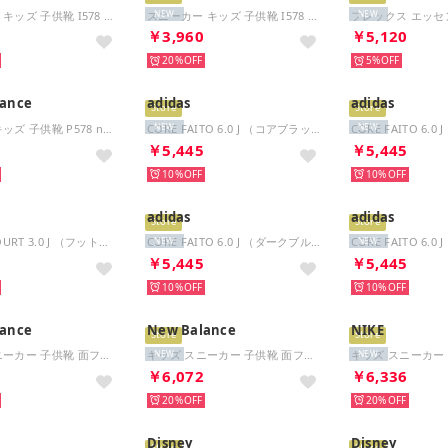
スニーカー キッズ 子供靴 I578 IT578 new balance 578 H&L ベビー （パープル）
スニーカー キッズ 子供靴 I578 IT578 new balance 578 H&L ベビー （ブラック）
NEW
NEW
0
￥3,960
￥5,120
20%
5%
ance
adidas
adidas
Store
Store
スポーツ キッズ 子供靴 P578 new balance 578 スニーカー ランニング ベルクロ （パープル）
CORE FAITO 6.0 J （コアブラック/フットウェアホワイト/コアブラック）
NEW
NEW
2
￥5,445
￥5,445
10%
10%
adidas
adidas
Store
Store
GRAND COURT 3.0 J （フットウェアホワイト/シルバーメタリック/シルバーメタリック）
CORE FAITO 6.0 J （ダークブルー/ブライトロイヤル/ルシッドレモン）
NEW
NEW
0
￥5,445
￥5,445
10%
10%
ance
New Balance
NIKE
Store
Store
キッズ スニーカー 子供靴 面ファスナー I313 （レッド）
キッズ スニーカー 子供靴 面ファスナー I313 (パープル) （パープル）
NEW
NEW
2
￥6,072
￥6,336
20%
20%
Disney
Disney