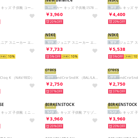
Store
Store
スニーカー キッズ 子供靴 コート ボロー ロー IO1662 001 COURT BOROUGH LOW ベビー （ブルー）
スニーカー キッズ 子供靴 I578 IT578 new balance 578 H&L ベビー （ブラック）
NEW
NEW
0
￥3,960
￥4,400
20%
20%
NIKE
NIKE
Store
Store
キッズ ジュニア スニーカー エア マックス ノヴァ FN4459-103 ホワイト ブラック 運動靴 マジックテープ （ホワイト/ブラック）
キッズ ジュニア スニーカー エア マックス ノヴァ FN4459-002 ブラック 運動靴 マジックテープ （ブラック/アンスラサイト）
NEW
NEW
3
￥7,733
￥5,538
10
5%
10
5%
10
crocs
crocs
Store
Store
 Clog K （NAV/RED）
CrocbandCrsrSndlK （BAL/LAV）
NEW
NEW
7
￥2,750
￥2,750
37%
37%
SE
BIRKENSTOCK
BIRKENSTOCK
Store
Store
スニーカー キッズ 子供靴 ミニ インチスター 7SF283 7SF284 converse ファーストシューズ MINI INCHSTAR ベルクロ 軽量 （ネイビー）
サンダル キッズ 子供靴 アリゾナ EVA 1018924 1026743 1031461 1026753 1018941 ARIZONA EVA KIDS （エレメンタルブルー(ナロー)）
再入荷
再入荷
4
￥3,960
￥3,960
20%
20%