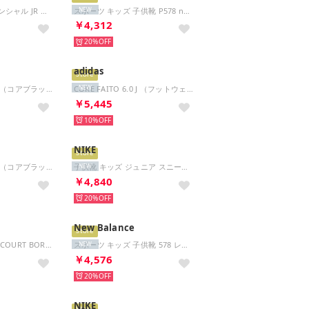
フレックス エッセンシャル JR （PEACOAT）
スポーツ キッズ 子供靴 P578 new balance 578 スニーカー ランニング ベルクロ （ブラック）
NEW
￥4,312
20%
adidas
Store
CORE FAITO 6.0 J （コアブラック/シルバーメタリック/コアブラック）
CORE FAITO 6.0 J （フットウェアホワイト/コアブラック/コアブラック）
NEW
￥5,445
10%
NIKE
Store
CORE FAITO 6.0 J （コアブラック/コアブラック/コアブラック）
子供靴 キッズ ジュニア スニーカー コート ボロー LOW リクラフト PS DV5457 （ブラック）
NEW
￥4,840
20%
New Balance
Store
キッズ スニーカー COURT BOROUGH LOW JES (GS) IV5820 （ブルー）
スポーツ キッズ 子供靴 578 レース G578 new balance 578 Lace スニーカー ランニング （ブラック）
NEW
￥4,576
20%
NIKE