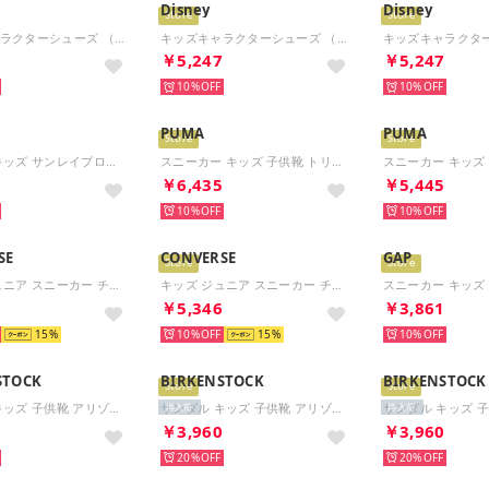
Disney
Disney
Store
Store
キッズキャラクターシューズ （RED）
キッズキャラクターシューズ （MIN）
7
￥5,247
￥5,247
10%
10%
PUMA
PUMA
Store
Store
サンダル キッズ サンレイプロテクト 4 PS HF6277 2025春夏 Nike Sunray Protect 4 アクアシューズ （イエロー）
スニーカー キッズ 子供靴 トリニティ2 パウパトロール 405767 TRINITY2 PAW PATROL （ブルー）
0
￥6,435
￥5,445
10%
10%
SE
CONVERSE
GAP
Store
Store
キッズ ジュニア スニーカー チャイルド オールスター Z HI & OX 子供靴 男の子 女の子 ローカット 定番 （オレンジ(OX)）
キッズ ジュニア スニーカー チャイルド オールスター Z HI & OX 子供靴 男の子 女の子 ハイカット 定番 （オレンジ(HI)）
6
￥5,346
￥3,861
15
10%
15
10%
STOCK
BIRKENSTOCK
BIRKENSTOCK
Store
Store
サンダル キッズ 子供靴 アリゾナ EVA 1031461 1026753 1018941 ARIZONA EVA KIDS （ピンククレイ(ナロー)）
サンダル キッズ 子供靴 アリゾナ EVA 1031461 1026753 1018941 ARIZONA EVA KIDS （サーフグリーン(ナロー)）
再入荷
再入荷
0
￥3,960
￥3,960
20%
20%