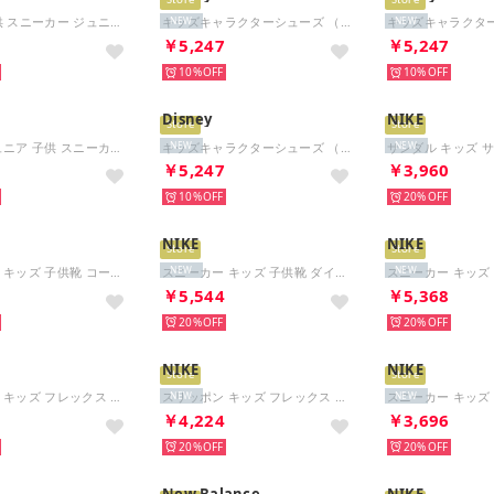
Store
Store
キッズ 子供 スニーカー ジュニア ロード ランニングシューズ コスミック ランナー GS HM4402 （グリーン）
キッズキャラクターシューズ （PNK）
NEW
NEW
8
￥5,247
￥5,247
10%
10%
Disney
NIKE
Store
Store
キッズ ジュニア 子供 スニーカー ステラー ライド GS HQ3266 （ホワイト）
キッズキャラクターシューズ （SAX）
NEW
NEW
2
￥5,247
￥3,960
10%
20%
NIKE
NIKE
Store
Store
スニーカー キッズ 子供靴 コート ボロー ロー BBALL PS IR5463 101 COURT BOROUGH LOW （ブルー）
スニーカー キッズ 子供靴 ダイナモ フリー 2 IV0524 001 スリッポン DYNAMO FREE 2 （ブルー）
NEW
NEW
0
￥5,544
￥5,368
20%
20%
NIKE
NIKE
Store
Store
スリッポン キッズ フレックス ランナー 4 PS IF2894 FLEX RUNNER 4 （イエロー）
スリッポン キッズ フレックス ランナー 4 PS IF2894 FLEX RUNNER 4 （ブルー）
NEW
NEW
4
￥4,224
￥3,696
20%
20%
New Balance
NIKE