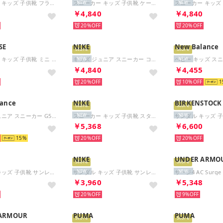
スニーカー キッズ 子供靴 フライヤー LITE 4 314045 スポーツ （ブルー）
スニーカー キッズ 子供靴 ケーブン 3 ブロック AC+PS 406891 （イエロー）
NEW
NEW
0
￥4,840
￥4,840
20%
20%
SE
NIKE
New Balance
Store
Store
スニーカー キッズ 子供靴 ミニ RS 2 7SF281 7SF282 converse MINI RS 2 ベビー ファーストシューズ （ネイビー）
キッズ ジュニア スニーカー コート ボロー LOW リクラフト PS DV5457 （ブラック）
NEW
NEW
4
￥4,840
￥4,455
20%
10%
1
ance
NIKE
BIRKENSTOCK
Store
Store
キッズ ジュニア スニーカー G578 7FL ブラック レッド 通学 運動靴 子供靴 マジックテープ シンプル （ブラック/レッド）
スニーカー キッズ 子供靴 スターランナー 5 GS HF7005 014 STAR RUNNER 5 スポーツ （ブラック）
NEW
NEW
8
￥5,368
￥6,600
15
20%
20%
NIKE
UNDER ARMO
Store
Store
サンダル キッズ 子供靴 サンレイプロテクト 4 PS HF6277 602 SUNRAY PROTECT 4 アクアシューズ （ピンク）
サンダル キッズ 子供靴 サンレイ プロテクト 4 TD HF6278 602 SUNRAY PROTECT 4 アクアシューズ ベビー （ピンク）
NEW
NEW
0
￥3,960
￥5,348
20%
9%
ARMOUR
PUMA
PUMA
Store
Store