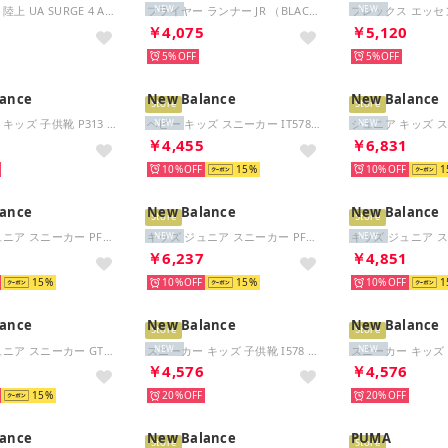
ランニング 陸上 UA SURGE 4 AC ジュニア ボーイズ 子ども キッズ シューズ 靴 通気性 軽量 トレー （008 BLK/VTB/HYG）
フライヤー ランナー JR （BLACK）
NEW
NEW
8
￥4,075
￥5,120
5%
5%
ance
New Balance
New Balance
Store
Store
スニーカー キッズ 子供靴 P313 PO313 new balance 313 HOOK AND LOOP ベルクロ C-CAP （レッド）
ベビー キッズ スニーカー IT578 BK ブラック ベビーシューズ 幅広 3E 4E 運動靴 子供靴 ベルクロ （ブラック）
NEW
NEW
6
￥4,455
￥6,831
10%
15
10%
1
ance
New Balance
New Balance
Store
Store
キッズ ジュニア スニーカー PFLSJ 8EX ブラック フラッシュV7 バンジー ウィズ トップストラップ 運動靴 （ネイビー）
キッズ ジュニア スニーカー PFLSJ 3A9 レッド フラッシュ V7 バンジー ウィズ トップストラップ 運動靴 （レッド）
NEW
NEW
7
￥6,237
￥4,851
15
10%
15
10%
1
ance
New Balance
New Balance
Store
Store
キッズ ジュニア スニーカー GT578 WW ホワイト 運動靴 子供靴 男の子 女の子 マジックテープ ベルクロ （ホワイト）
スニーカー キッズ 子供靴 I578 IT578 new balance 578 H&L ベビー （ブラック）
NEW
NEW
8
￥4,576
￥4,576
15
20%
20%
ance
New Balance
PUMA
Store
Store