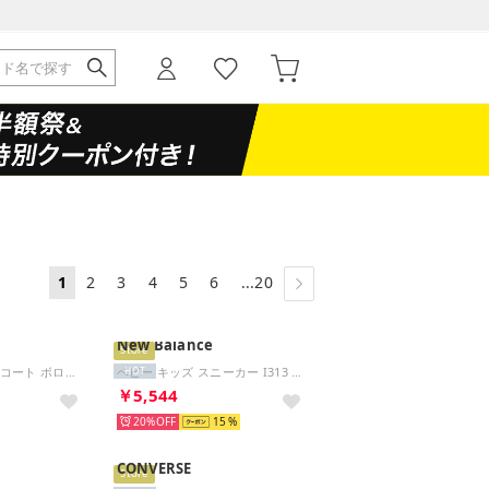
1
2
3
4
5
6
...20
New Balance
Store
キッズ スニーカー コート ボロー LOW リクラフト GS DV5456 (ブラック)
ベビー キッズ スニーカー I313 9HM ベビーシューズ 幅広 ワイド 運動靴 子供靴 マジックテープ お祝い （ブラック(9HM)）
HOT
￥5,544
20%
15
CONVERSE
Store