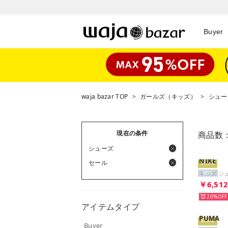
Buyer
waja bazar TOP
>
ガールズ（キッズ）
>
シュー
現在の条件
商品数
シューズ
NIKE
セール
Store
HOT
￥6,51
20%
アイテムタイプ
PUMA
Store
Buyer