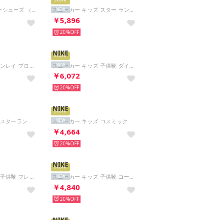
Store
キッズキャラクターシューズ （BLK）
スニーカー キッズ スター ランナー 5 HF7004 Nike Star Runner 5 ジュニア ランニング ローカット （グリーン）
NEW
￥5,896
20%
NIKE
Store
サンダル キッズ サンレイ プロテクト 4 TD HF6278 Nike Sunray Protect 4 アクアシューズ ベビー （グリーン）
スニーカー キッズ 子供靴 ダイナモ フリー BR 2 IV0523 001 スリッポン DYNAMO FREE BR 2 （ブルー）
NEW
￥6,072
20%
NIKE
Store
スニーカー キッズ スターランナー 5 GS HF7005 STAR RUNNER 5 スポーツ （グリーン）
スニーカー キッズ コスミック ランナー HM4400 COSMIC RUNNER ベルクロ ローカット ランニング （イエロー）
NEW
￥4,664
20%
NIKE
Store
スニーカー キッズ 子供靴 フレックス ランナー 4 IF2895 407 FLEX RUNNER 4 ベビー スリッポン （ブルー）
スニーカー キッズ 子供靴 コート ボロー ロー BBALL PS IR5463 100 COURT BOROUGH LOW （ベージュ）
NEW
￥4,840
20%
NIKE