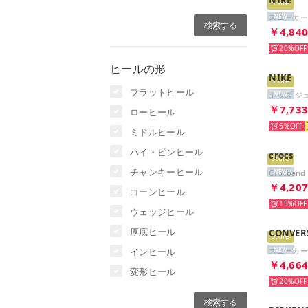
Store
NEW
￥4,84
20%
ヒールの形
NIKE
Store
フラットヒール
NEW
￥7,73
ローヒール
5%
ミドルヒール
ハイ・ピンヒール
crocs
Store
チャンキーヒール
Crocband
NEW
￥4,20
コーンヒール
15%
ウェッジヒール
厚底ヒール
CONVER
Store
インヒール
NEW
￥4,66
変形ヒール
20%