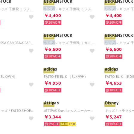
STOCK
BIRKENSTOCK
BIRKENSTOCK
Store
Store
サンダル キッズ 子供靴 ミラノキッズ 1031406 1009353 1029544 1019458 MILANO KIDS （ブラック(ナロー)）
サンダル キッズ 子供靴 ミラノキッズ 1031406 1009353 1029544 1019458 MILANO KIDS （バサルトグレー(ナロー)）
再入荷
再入荷
0
￥4,400
￥4,400
20%
20%
BIRKENSTOCK
BIRKENSTOCK
Store
Store
MINI MELISSA CAMPANA PAPEL INF （GLITTER GOLD）
サンダル キッズ 子供靴 モガミ 1031263 MOGAMI AS （ピュアセージ(ナロー)）
再入荷
再入荷
0
￥6,600
￥6,600
20%
20%
adidas
adidas
Store
Store
 （BLK/WH）
FAITO FB EL K （BLK/WH）
FAITO EL K （RD/
3
￥4,950
￥4,653
10%
10%
Attipas
Disney
Store
Store
ファイト キッズ / FAITO SHOES KIDS KJ1933 （チームロイヤルブルー/フッ）
ATTIPAS Sneakers スニーカーズ ベビーシューズ ファーストシューズ 赤ちゃん （PURPLE/パープル）
6
￥3,344
￥5,247
5%
15
10%