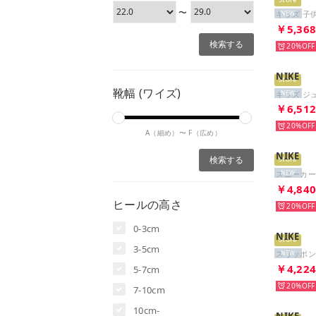
Store
〜
NEW
￥5,36
20%
NIKE
Store
靴幅 (ワイズ)
NEW
￥6,51
20%
A（細め）〜
F（広め）
NIKE
Store
NEW
￥4,84
ヒールの高さ
20%
0-3cm
NIKE
Store
3-5cm
NEW
￥4,22
5-7cm
20%
7-10cm
10cm-
NIKE