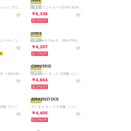
Store
サンダル キッズ サンレイ プロテクト 4 PS HF6277 Nike Sunray Protect 4 マリンシューズ （グリーン）
キッズ スニーカー COURT BOROUGH LOW JES (GS) IV5820 （グレー）
NEW
￥6,336
20%
crocs
Store
キッズ ジュニア スニーカー コズミック ランナー HM4400-003 ブラック 運動靴 かっこいい マジックテープ （ブラック/アンスラサイト）
Crocband Clog K （BAL/PNK）
NEW
￥4,207
15%
CONVERSE
Store
CrocbandCrsrSndlK （NAV/RED）
スニーカー キッズ 子供靴 ミニ インチスター 7SF283 7SF284 converse ファーストシューズ MINI INCHSTAR ベルクロ 軽量 （ホワイト）
NEW
￥4,664
20%
BIRKENSTOCK
Store
サンダル キッズ 子供靴 アリゾナ EVA 1018924 1026743 1031461 1026753 1018941 ARIZONA EVA KIDS （ブラック(ナロー)）
サンダル キッズ 子供靴 ミラノキッズ 1031406 1009353 1029544 1019458 MILANO KIDS （フォンダンピンク(ナロー)）
￥4,400
20%