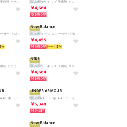
スニーカー キッズ 子供靴 ケーブン 3 ブロック AC+PS 406891 （ブルー）
スニーカー キッズ 子供靴 ミニ RS 2 7SF281 7SF282 converse MINI RS 2 ベビー ファーストシューズ （ベージュ）
NEW
￥4,664
20%
New Balance
Store
ベビー キッズ スニーカー I578 33M ブラック レッド ベビーシューズ 運動靴 幅広 ワイド 子供靴 シンプル （ブラック/レッド）
ベビー キッズ スニーカー I578 2AY パープル ネイビー ベビーシューズ 運動靴 幅広 ワイド 子供靴 （パープル/ネイビー）
NEW
￥4,455
5
10%
15
NIKE
Store
サンダル キッズ 子供靴 モガミ 1026780 1031282 1031292 1031263 MOGAMI AS （ネイビー(ナロー)）
スニーカー キッズ 子供靴 スター ランナー 5 TD HF7006 014 STAR RUNNER 5 ベビー （ブラック）
NEW
￥4,664
20%
UR
UNDER ARMOUR
Store
サージ4 AC Surge 4 AC ボーイズ こども キッズ 陸上 （BLK/ANC/WHT）
サージ4 AC Surge 4 AC ボーイズ こども キッズ 陸上 ランニング ランニングシューズ トレーニング （007 BLACK/BLUEBLUR/HYPERGRE）
NEW
￥5,348
9%
New Balance
Store