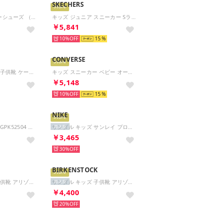
SKECHERS
Store
キッズキャラクターシューズ （PUP）
キッズ ジュニア スニーカー Sライツケッチャーズ ソラ グロー 2.0 ダズル ステップス 303729L 光る靴 子供靴 女の子 マジックテープ かわいい （ネイビー/ピンク）
￥5,841
10%
15
CONVERSE
Store
スニーカー キッズ 子供靴 ケーブンIII パウパトロール 405765 CAVEN III PAW PATROL （ブラック）
キッズ スニーカー ベビー オールスター V-1 ベビーシューズ 子供靴 男の子 女の子 定番 マジックテープ （オレンジ）
￥5,148
10%
15
NIKE
Store
スニーカー キッズ GPK52504 （ホワイト）
サンダル キッズ サンレイ プロテクト 4 TD HF6278 Nike Sunray Protect 4 アクアシューズ ベビー （イエロー）
再入荷
￥3,465
30%
BIRKENSTOCK
Store
サンダル キッズ 子供靴 アリゾナ EVA 1031461 1026753 1018941 ARIZONA EVA KIDS （ホワイト(ナロー)）
サンダル キッズ 子供靴 アリゾナ フラワーズ 1031262 1031291 1031271 ARIZONA FLOWERS KIDS （クロッカス(ナロー)）
再入荷
￥4,400
20%