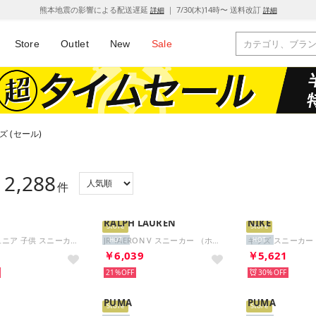
熊本地震の影響による配送遅延
｜ 7/30(木)14時〜 送料改訂
詳細
詳細
Store
Outlet
New
Sale
ズ (セール)
2,288
：
件
RALPH LAUREN
NIKE
Store
Store
キッズ ジュニア 子供 スニーカー ステラー ライド GS HQ3266 （グリーン）
JR TAERON V スニーカー （ホワイト×ゴールドメタリック）
HOT
HOT
2
￥6,039
￥5,621
21%
30%
PUMA
PUMA
Store
Store