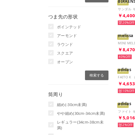
BIRKEN
Store
￥4,40
つま先の形状
20%
ポインテッド
アーモンド
melissa
Store
ラウンド
￥8,47
スクエア
40%
オープン
adidas
Store
FAITO K
￥4,65
10%
筒周り
adidas
細め(-30cm未満)
Store
やや細め(30cm-34cm未満)
￥5,01
レギュラー(34cm-38cm未
2%
満)