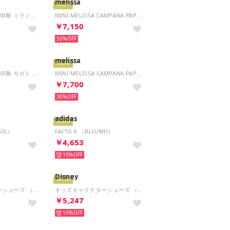
melissa
Store
サンダル キッズ 子供靴 ミラノキッズ 1031406 1009353 1029544 1019458 MILANO KIDS （ホワイト(ナロー)）
MINI MELISSA CAMPANA PAPEL INF （PINK MULTI GLITTER）
￥7,150
50%
melissa
Store
サンダル キッズ 子供靴 モガミ 1031282 MOGAMI AS （クロッカス(ナロー)）
MINI MELISSA CAMPANA PAPEL BB （GLITTER PINK）
￥7,700
30%
adidas
Store
SIL）
FAITO K （BLU/WH）
￥4,653
10%
Disney
Store
キッズキャラクターシューズ （SAX）
キッズキャラクターシューズ （WHT）
￥5,247
10%