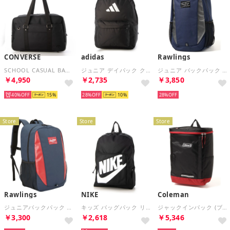
CONVERSE
adidas
Rawlings
SCHOOL CASUAL BAG （ブラック）
ジュニア デイパック クラシック 3BARS バックパック JI6953 （ブラック/ホワイト）
ジュニア バックパック 30L - ネイビー （N）
￥4,950
￥2,735
￥3,850
40%
15
28%
10
28%
Store
Store
Store
Rawlings
NIKE
Coleman
ジュニアバックパック 30L-ネイビー （N）
キッズ バッグパック リュック BA5928 (ブラック)
ジャックインパック (ブラック/レッド) （ブラック/レッド）
￥3,300
￥2,618
￥5,346