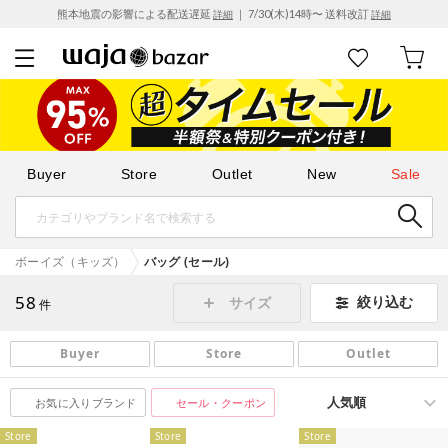
熊本地震の影響による配送遅延
｜ 7/30(木)14時〜 送料改訂
詳細
詳細
Buyer
Store
Outlet
New
Sale
ボーイズ（キッズ）
バッグ (セール)
58
絞り込む
サイズ
件
Buyer
Store
Outlet
お気に入りブランド
セール・クーポン
Store
Store
Store