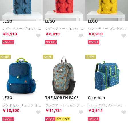
LEGO
LEGO
LEGO
シグネチャー ブロック リュック バックパック SIGNATURE Brick 2x2 Backpack 15L 20205-0140 （Nevy） （ネイビー）
シグネチャー ブロック リュック バックパック SIGNATURE Brick 2x2 Backpack 15L 20205-0021 （Red） （レッド）
シグネチャー ブロック リュック バックパック SIGNATURE Brick 2x2 Backpack 15L 20205-0024 （Yellow） （イエロー）
￥8,910
￥8,910
￥8,910
40%
40%
40%
Store
Store
Store
LEGO
THE NORTH FACE
Coleman
ランドセル リュック 子供 男の子 女の子 バックパック Hansen 通学 通塾 A4 ランリュック スクールバッグ 小学生 24L (Blue/Navy) （Blue/Navy）
ジュニア トレッキング バックパック K Roundy_キッズ ラウンディ NMJ72358 （フライルアープリント）
トレックパック(Be a camper) （Be a camper）
￥10,890
￥11,781
￥8,514
45%
9%
10
10%