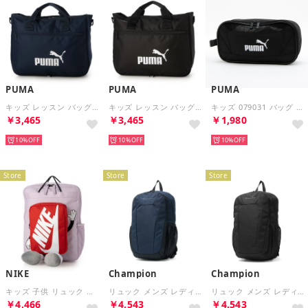
PUMA
PUMA
PUMA
キッズ レッスン バッグ II 16L 079030 （ネイビー）
キッズ レッスン バッグ II 16L 079030 （ブラック）
キッズ 079031 バッグ アクティブ シューケースS （ブラック）
￥3,465
￥3,465
￥1,980
10%
10%
10%
Store
Store
Store
NIKE
Champion
Champion
キッズ 子供 リュック バッグパック HM9973 （パープル）
リュック メンズ レディース 大容量 通学 ずり落ち防止 カジュアル 旅行 大きめ 軽い 軽量 男子 女子 中学生 高校生 大学生 バッグ バックパック ベルト A4 リュックサック 20236 （ネイビー）
リュック メンズ レディース 大容量 通学 ずり落ち防止 カジュアル 旅行 大きめ 軽い 軽量 男子 女子 中学生 高校生 大学生 バッグ バックパック ベルト A4 リュックサック 20236 （ブラック）
￥4,466
￥4,543
￥4,543