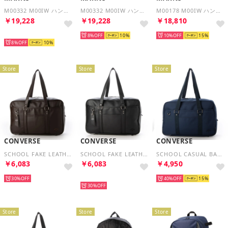
M00332 M00IW ハンドバッグ バスケットバッグ KIDS MARKET POD （パープルマルチ）
M00332 M00IW ハンドバッグ バスケットバッグ KIDS MARKET POD （オレンジマルチ）
M00178 M00IW ハンドバッグ キッズ ガールズ かごバッグ KIDS MICRO BASKET BAG （ピンクマルチ）
￥19,228
￥19,228
￥18,810
再入荷
8%
10
10%
15
8%
10
Store
Store
Store
CONVERSE
CONVERSE
CONVERSE
SCHOOL FAKE LEATHER BAG （ブラウン）
SCHOOL FAKE LEATHER BAG （ブラック）
SCHOOL CASUAL BAG （ネイビー）
￥6,083
￥6,083
￥4,950
30%
再入荷
40%
15
30%
Store
Store
Store