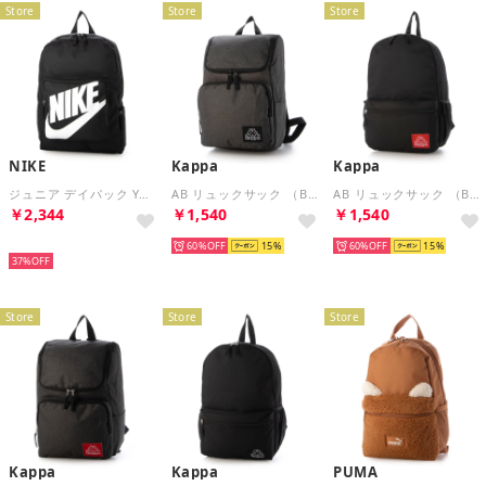
Store
Store
Store
NIKE
Kappa
Kappa
ジュニア デイパック YA クラシック バックパック BA5928010 （ブラック/ブラック/(ホワイト)）
AB リュックサック （BWT）
AB リュックサック （BRD）
￥2,344
￥1,540
￥1,540
再入荷
60%
15
60%
15
37%
Store
Store
Store
Kappa
Kappa
PUMA