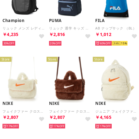
Champion
PUMA
FILA
リュック メンズ レディース 通学 ずり落ち防止 カジュアル 旅行 軽量 男子 女子 高校生 大学生 バッグ バックパック ベルト シンプル 通学用 18L A4 リュックサック 20235 （グレー）
リュック 通学 キッズ おしゃれ 男の子 女の子 リュックサック 子供 デイパック 軽量 軽い 通園 小学生 B5 13L PHASE CB スモール バックパック 091439 （クールブルー）
AB ナップサック （BL）
￥4,235
￥2,816
￥1,012
30%
20%
60%
15
Store
Store
Store
NIKE
NIKE
NIKE
フェイクファー クロスボディバッグ ショルダーバッグ （ココナッツミルク×オレンジ）
フェイクファー クロスボディバッグ ショルダーバッグ （ダークポニー×ピンクフォーム）
ジュニア フェイクファー ミニ バックパック （11L) バックパック （ココナッツミルク）
￥2,807
￥2,807
￥4,165
17%
17%
17%