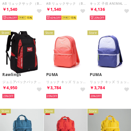
AB リュックサック （BRD）
AB リュックサック （BWT）
キッズ 子供 ANIMAL エクストラスモールバックパック 091723 （ブラウン）
￥1,540
￥1,540
￥4,136
60%
15
60%
15
20%
Store
Store
Store
Rawlings
PUMA
PUMA
ジュニアバックパック 33L ブラック/レッド （ブラック/レッド）
リュック キッズ リュックサック バッグ 男の子 女の子 小学生低学年 ブランド 軽量 軽い 旅行 シンプル スポーツ おしゃれ カジュアル こども B5 13L エッセンシャル 091331 （ピーチフロスト）
リュック キッズ リュックサック バッグ 男の子 女の子 小学生低学年 ブランド 軽量 軽い 旅行 シンプル スポーツ おしゃれ カジュアル こども B5 13L エッセンシャル 091331 （ブルークリスタル）
￥4,950
￥3,784
￥3,784
23%
20%
20%
Store
Store
Store