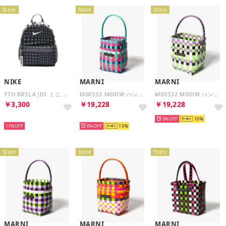
Store
Store
Store
NIKE
MARNI
MARNI
YTH BRSLA JDI ミニ バックパック-AOP SP25 （SMKGRY/WHITE）
M00332 M00IW ハンドバッグ バスケットバッグ KIDS MARKET POD （ブルーマルチ）
M00332 M00IW ハンドバッグ バスケットバッグ KIDS MARKET POD （ホワイトマルチ）
￥3,300
￥19,228
￥19,228
再入荷
再入荷
8%
10
11%
8%
10
Store
Store
Store
MARNI
MARNI
MARNI