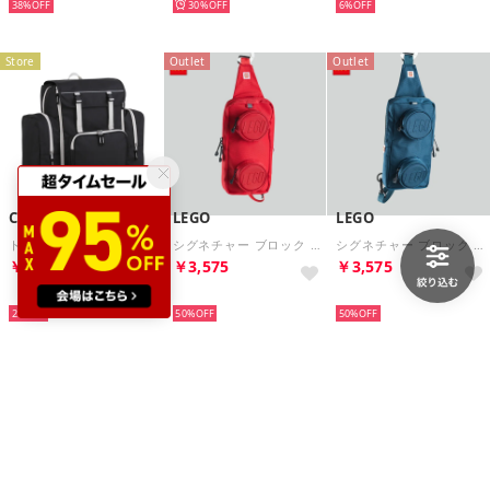
38%
30%
6%
Store
Outlet
Outlet
Coleman
LEGO
LEGO
トレックパック (ブラック) （ブラック）
シグネチャー ブロック ボディバッグ バックパック SIGNATURE Brick 1x2 Sling Bag 20207-0021 （Red） （レッド）
シグネチャー ブロック ボディバッグ バックパック SIGNATURE Brick 1x2 Sling Bag 20207-0140 （Nevy） （ネイビー）
￥8,514
￥3,575
￥3,575
再入荷
再入荷
再入荷
2%
50%
50%
Outlet
Outlet
Outlet