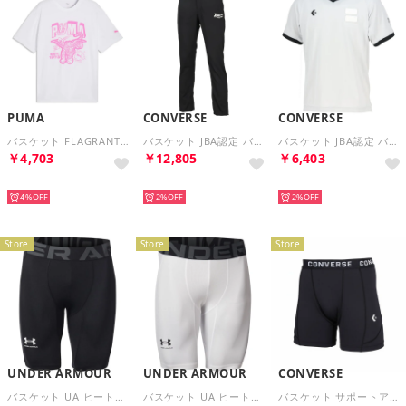
PUMA
CONVERSE
CONVERSE
バスケット FLAGRANT FOUL SS T シャツ 5 692270 （02 PUMAWHITE）
バスケット JBA認定 バスケットボールレフリーパンツ バスケ 審 （ブラック）
バスケット JBA認定 バスケットボールレフリーシャツ バスケ 審 （グレー）
￥4,703
￥12,805
￥6,403
NEW
NEW
NEW
4%
2%
2%
Store
Store
Store
UNDER ARMOUR
UNDER ARMOUR
CONVERSE
バスケット UA ヒートギア コンプレッション ショー【返品不可商品】 （BLACK /）
バスケット UA ヒートギア コンプレッション ショー【返品不可商品】 （WHITE /）
バスケット サポートアクティブタイツ バスケットボール 肌着 インナーパンツ メンズ レディース 練習 試合【返品不可商品】 （1900 ブラック）