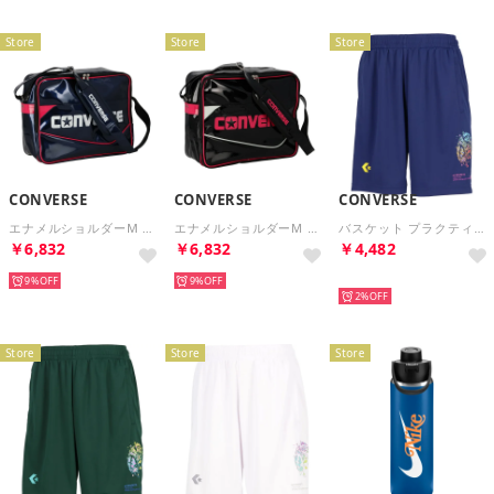
Store
Store
Store
CONVERSE
CONVERSE
CONVERSE
エナメルショルダーM バッグ 鞄 バスケットボール ミニバス ケー （ネイビー/ホワイト）
エナメルショルダーM バッグ 鞄 バスケットボール ミニバス ケー （ブラック/ピンク）
バスケット プラクティスパンツ ポケット付き CB252867 （2800 C.ネイビー）
￥6,832
￥6,832
￥4,482
9%
9%
再入荷
2%
Store
Store
Store