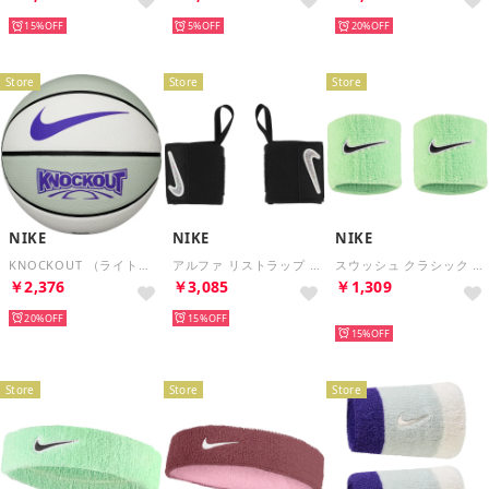
15%
5%
20%
Store
Store
Store
NIKE
NIKE
NIKE
KNOCKOUT （ライトシルバー/セイル/ブラック/ダークコンコルド）
アルファ リストラップ GR （ブラック/ホワイト）
スウッシュ クラシック リストバンド 2P （キューカンバーカルム/ホワイト/ブラック）
￥2,376
￥3,085
￥1,309
20%
15%
再入荷
15%
Store
Store
Store