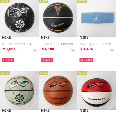
Store
Store
Store
NIKE
NIKE
NIKE
INFINITY ネクストネイチャー 2.0 （ブラック/ホワイト/ブラック）
シグネチャー K BRYANT （ブラック/ユニバーシティゴールド/コートパープル/ユニバーシティゴールド）
ジョーダン ジャンプマン ヘッドバンド （ブルービヨンド/ホワイト）
￥3,657
￥4,180
￥1,496
NEW
NEW
NEW
5%
5%
15%
Store
Store
Store
NIKE
NIKE
NIKE