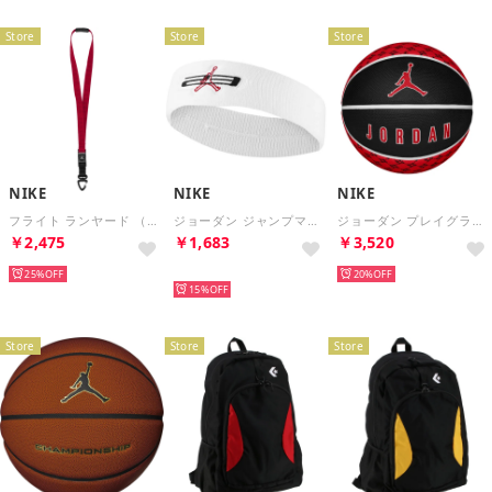
Store
Store
Store
NIKE
NIKE
NIKE
フライト ランヤード （ジムレッド/ブラック/ホワイト）
ジョーダン ジャンプマン ヘッドバンド グラフィック （ホワイト/ジムレッド/ブラック）
ジョーダン プレイグラウンド 2.0 8P （ファイヤーレッド/ホワイト/ホワイト/ファイヤーレッド）
￥2,475
￥1,683
￥3,520
25%
再入荷
20%
15%
Store
Store
Store