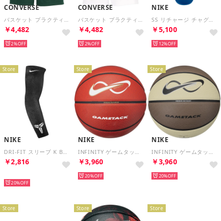
CONVERSE
CONVERSE
NIKE
バスケット プラクティスパンツ ポケット付き CB252867 （4700 D.グリーン）
バスケット プラクティスパンツ ポケット付き CB252867 （1100 ホワイト）
SS リチャージ チャグボトル 700ml グラフィック【返品不可商品】 （ブルージェイ/ブラック/トータルオレンジ）
￥4,482
￥4,482
￥5,100
2%
2%
12%
Store
Store
Store
NIKE
NIKE
NIKE
DRI-FIT スリーブ K BRYANT （ブラック/ミディアムアッシュ/ホワイト）
INFINITY ゲームタック （ブライトクリムゾン/バーシティクリムゾン/ブラック/メタリックゴールド/ホワイト）
INFINITY ゲームタック （ミンクブラウン/デザートカーキ/ブラック/メタリックシルバー/ブラック）
￥2,816
￥3,960
￥3,960
再入荷
20%
20%
20%
Store
Store
Store