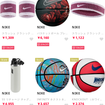
NIKE
NIKE
NIKE
スウッシュ クラシック リストバンド 2P （ピンクスモーク/ブリーチドライラック/ホワイト）
バスケットボール プレミアムエナジー （パールピンク/ブラック/ホワイト/ブラック）
スウッシュ クラシック ヘッドバンド （ピンクスモーク/ブリーチドライラック/ホワイト）
￥1,309
￥6,160
￥1,122
再入荷
20%
再入荷
15%
15%
Store
Store
Store
NIKE
NIKE
NIKE
SS リチャージ チャグボトル 700ml グラフィック【返品不可商品】 （サミットホワイト/ブラック/イエローパルス）
INFINITY ネクストネイチャー 2.0 （ライトカレントブルー/ブラック/ホワイト/ブラック）
KNOCKOUT （ホワイト/フュージョンレッド/ブラック/ラッシュブルー）
￥4,955
￥3,657
￥2,376