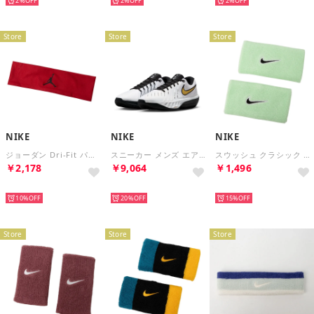
2%
2%
2%
Store
Store
Store
NIKE
NIKE
NIKE
ジョーダン Dri-Fit パフォーマンススポーツ ヘッドバンド （ジムレッド/ブラック）
スニーカー メンズ エア ズーム G.T. カット アカデミー 2 EP HV9775 103 スポーツ G.T. CUT ACADEMY 2 EP バスケ バッシュ （ゴールド）
スウッシュ クラシック ダブルワイド リストバンド 2P （キューカンバーカルム/ホワイト/ブラック）
￥2,178
￥9,064
￥1,496
NEW
NEW
NEW
10%
20%
15%
Store
Store
Store