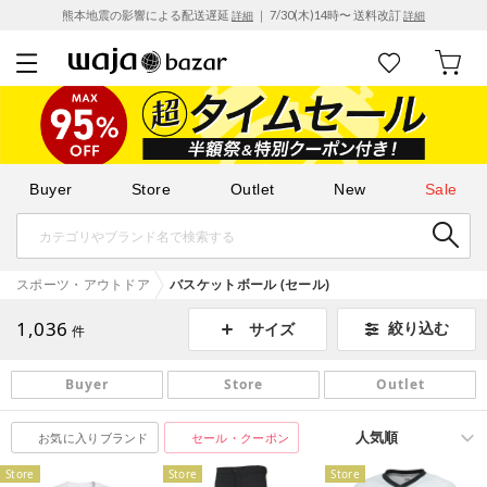
熊本地震の影響による配送遅延
｜ 7/30(木)14時〜 送料改訂
詳細
詳細
Buyer
Store
Outlet
New
Sale
スポーツ・アウトドア
バスケットボール (セール)
1,036
絞り込む
サイズ
件
Buyer
Store
Outlet
お気に入りブランド
セール・クーポン
Store
Store
Store