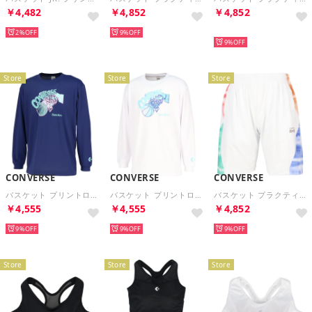
￥4,482
￥4,852
￥4,852
2%
9%
再入荷
9%
Store
Store
Store
CONVERSE
CONVERSE
CONVERSE
バスケット プリントロングスリーブシャツ CB252365L （2800 C.ネイビー）
バスケット プリントロングスリーブシャツ CB252365L （1100 ホワイト）
バスケット プラクティスパンツ ポケット付き CB252859 （1100 ホワイト）
￥4,555
￥4,555
￥4,852
9%
9%
9%
Store
Store
Store