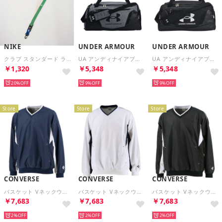
NIKE
UNDER ARMOUR
UNDER ARMOUR
クラブ スタンダード ランヤード （クラシックグリーン/チョーク/ホワイト）
UA アンディナイアブル5．0 ダッフルバッグ Sサイズ （PITCH GY MED）
UA アンディナイアブル5．0 ダッフルバッグ Sサイズ （BK/METALLIC）
￥1,320
￥5,348
￥5,348
20%
9%
9%
Store
Store
Store
CONVERSE
CONVERSE
CONVERSE
バスケット Vネックウォームアップジャケット 長袖 トップス ブレーカー アップ着 バスケ 裏メッシュ 3シーズ （2911 ネイビー×ホワイト）
バスケット Vネックウォームアップジャケット 長袖 トップス ブレーカー アップ着 バスケ 裏メッシュ 3シーズ （1129 ホワイト×ネイビー）
バスケット Vネックウォームアップジャケット 長袖 トップス ブレーカー アップ着 バスケ 裏メッシュ 3シーズ （1911 ブラック×ホワイト）
￥7,683
￥7,683
￥7,683
2%
2%
2%