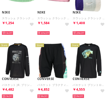
NIKE
NIKE
NIKE
スウッシュ クラシック ヘッドバンド （キューカンバーカルム/ホワイト/ブラック）
スウッシュ クラシック リバーシブル ヘッドバンド （ピンクスモーク/ピンクライズ/ホワイト）
スウッシュ クラシック ダブルワイド リストバンド 2P （ライトシルバー/ダークコンコルド/セイル）
￥1,254
￥1,584
￥1,408
再入荷
再入荷
再入荷
5%
20%
20%
Store
Store
Store
CONVERSE
CONVERSE
CONVERSE
バスケット JR. プリントロングスリーブ CB452355L （1915 ブラック×グレー）
バスケット プラクティスパンツ ポケット付き CB252859 （1949 ブラック×グリーン）
バスケット プリントロングスリーブシャツ CB252365L （1924 ブラック×ターコイズ）
￥4,482
￥4,852
￥4,555
2%
9%
9%