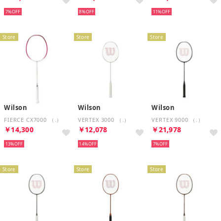
7%
8%
11%
Store
Store
Store
Wilson
Wilson
Wilson
FIERCE CX7000 （.）
VERTEX 3000 （.）
VERTEX 9000 （.）
￥14,300
￥12,078
￥21,978
13%
14%
7%
Store
Store
Store