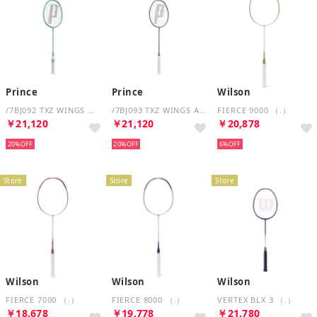
Prince
Prince
Wilson
/7BJ092 TXZ WINGS （スカイブルー）
/7BJ093 TXZ WINGS AIR （グレー）
FIERCE 9000 （.）
￥21,120
￥21,120
￥20,878
20%
20%
6%
Store
Store
Store
Wilson
Wilson
Wilson
FIERCE 7000 （.）
FIERCE 8000 （.）
VERTEX BLX 3 （.）
￥18,678
￥19,778
￥21,780