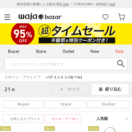
熊本地震の影響による配送遅延
｜ 7/30(木)14時〜 送料改訂
詳細
詳細
Buyer
Store
Outlet
New
Sale
スポーツ・アウトドア
バドミントン (セール)
21
絞り込む
サイズ
件
Buyer
Store
Outlet
お気に入りブランド
セール・クーポン
Store
Store
Store