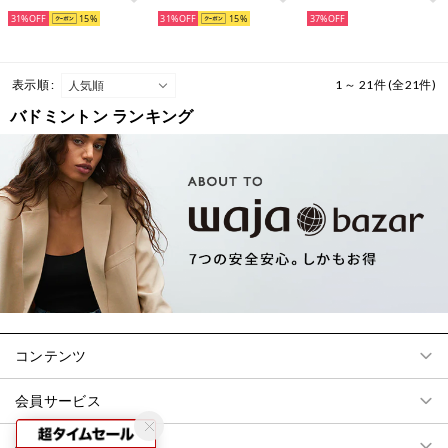
31%
15
31%
15
37%
表示順 :
1 ～ 21件 (全21件)
バドミントン ランキング
コンテンツ
会員サービス
ヘルプ