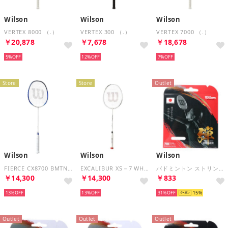
Wilson
Wilson
Wilson
VERTEX 8000 （.）
VERTEX 300 （.）
VERTEX 7000 （.）
￥20,878
￥7,678
￥18,678
5%
12%
7%
Store
Store
Outlet
Wilson
Wilson
Wilson
FIERCE CX8700 BMTN 2 （.）
EXCALIBUR XS－7 WH （.）
バドミントン ストリング PX68 BADMINTON STRING SET Wh WR85004010
￥14,300
￥14,300
￥833
13%
13%
31%
15
Outlet
Outlet
Outlet