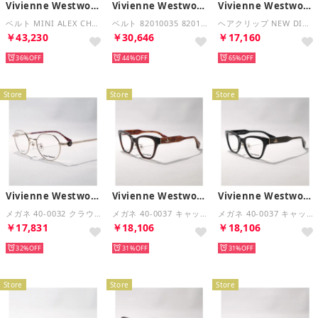
Vivienne Westwood
Vivienne Westwood
Vivienne Westwood
ベルト MINI ALEX CHARM BELT 8201007IW （L008N/N401/BLACK/ブラック）
ベルト 82010035 82010036 L0022 オーブ （82010036/BLACK×SILVER）
ヘアクリップ NEW DIAMANTE HEART 6703000G （R687-GOLD/WHITE-Crystal）
￥43,230
￥30,646
￥17,160
36%
44%
65%
Store
Store
Store
Vivienne Westwood
Vivienne Westwood
Vivienne Westwood
メガネ 40-0032 クラウンパント型 （01/ライトゴールド）
メガネ 40-0037 キャットアイ型 （01/ブラウン）
メガネ 40-0037 キャットアイ型 （03/ブラック）
￥17,831
￥18,106
￥18,106
32%
31%
31%
Store
Store
Store