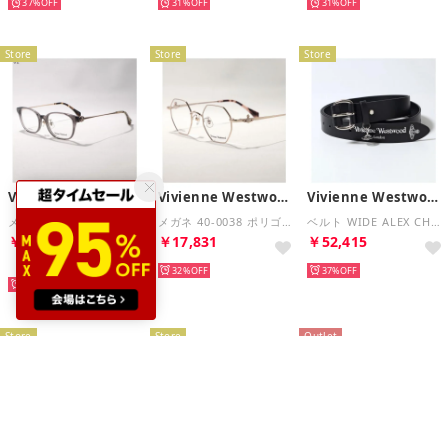
37%
31%
31%
Store
Store
Store
Vivienne Westwood
Vivienne Westwood
Vivienne Westwood
メガネ 40-0042 スクエア型 （02/クリアグレー）
メガネ 40-0038 ポリゴン型 （01/シャンパンゴールド）
ベルト WIDE ALEX CHARM 8201007KU L00CH （N401/BLACK/ブラック）
￥18,073
￥17,831
￥52,415
再入荷
32%
37%
31%
Store
Store
Outlet