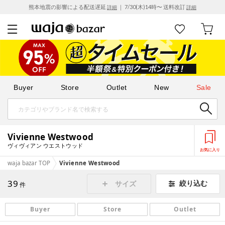
熊本地震の影響による配送遅延
｜ 7/30(木)14時〜 送料改訂
詳細
詳細
Buyer
Store
Outlet
New
Sale
Vivienne Westwood
ヴィヴィアン ウエストウッド
お気に入り
waja bazar TOP
Vivienne Westwood
39
絞り込む
サイズ
件
Buyer
Store
Outlet